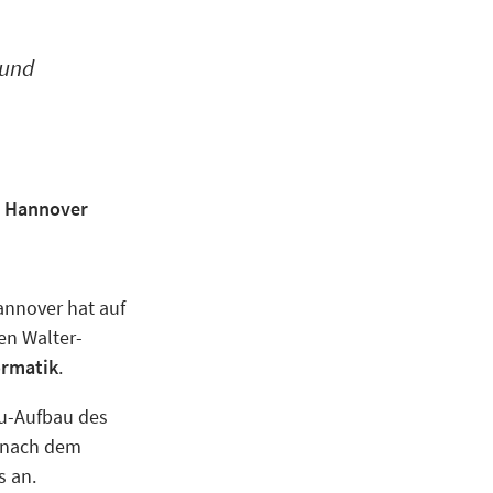
 und
t Hannover
annover hat auf
en Walter-
ormatik
.
eu-Aufbau des
r nach dem
s an.