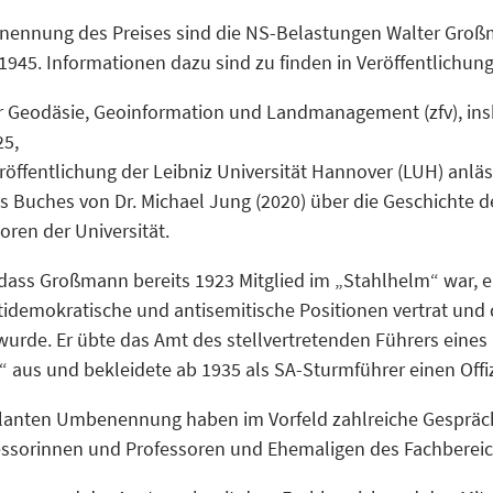
nennung des Preises sind die NS-Belastungen Walter Großm
945. Informationen dazu sind zu finden in
Veröffentlichun
für Geodäsie, Geoinformation und Landmanagement (zfv), in
25,
eröffentlichung der Leibniz Universität Hannover (LUH) anläs
s Buches von Dr. Michael Jung (2020) über die Geschichte d
ren der Universität.
dass Großmann bereits 1923 Mitglied im „Stahlhelm“ war, e
tidemokratische und antisemitische Positionen vertrat und d
 wurde. Er übte das Amt des stellvertretenden Führers eines
aus und bekleidete ab 1935 als SA-Sturmführer einen Offiz
lanten Umbenennung haben im Vorfeld zahlreiche Gespräc
essorinnen und Professoren und Ehemaligen des Fachbereic